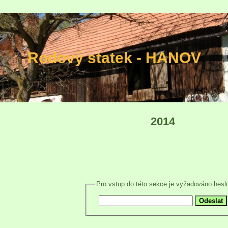
Rodový statek - HANOV
2014
Pro vstup do této sekce je vyžadováno hesl